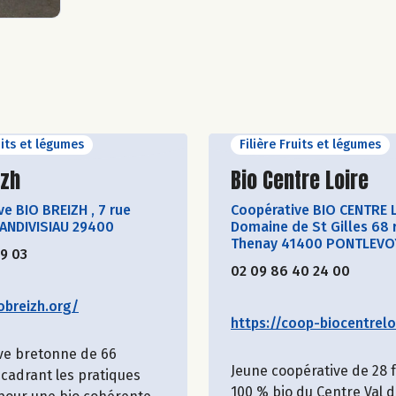
uits et légumes
Filière Fruits et légumes
ir le producteur
Découvrir le produ
izh
Bio Centre Loire
ve BIO BREIZH
,
7 rue
Coopérative BIO CENTRE 
LANDIVISIAU 29400
Domaine de St Gilles 68 
Thenay 41400 PONTLEVO
19 03
02 09 86 40 24 00
obreizh.org/
https://coop-biocentreloi
ve bretonne de 66
Jeune coopérative de 28
cadrant les pratiques
100 % bio du Centre Val d