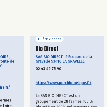
Filière Viandes
cteur
Découvrir le producteur
Bio Direct
LOIRE
,
SAS BIO DIRECT
,
2 Ecoparc de la
route de
Gravelle 53410 LA GRAVELLE
Y
02 43 49 75 90
https://www.porcbiologique.fr/
re.fr/
La SAS BIO DIRECT est un
 fermes
groupement de 28 fermes 100 %
e Loire.