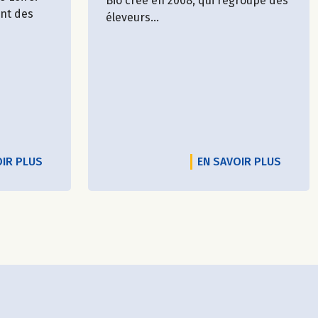
Bio créé en 2008, qui regroupe des
ent des
éleveurs...
OIR PLUS
EN SAVOIR PLUS