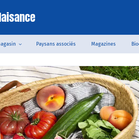
laisance
magasin
Paysans associés
Magazines
Bio