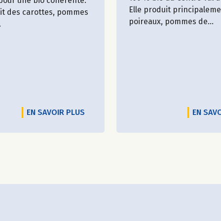
 pour une bio cohérente.
Elle produit principalem
uit des carottes, pommes
poireaux, pommes de...
.
EN SAVOIR PLUS
EN SAV