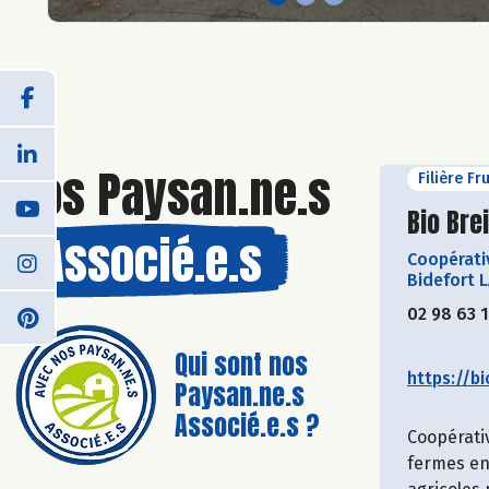
Nos Paysan.ne.s
Filière Fr
Découvr
Bio Bre
Associé.e.s
Coopérati
Bidefort 
02 98 63 
Qui sont nos
https://bi
Paysan.ne.s
Associé.e.s ?
Coopérati
fermes en